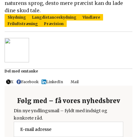
naturens sprog, desto mere præcist kan du lade
dine skud tale.
Skydning
Langdistanceskydning
Vindlære
Friluftstræning
Præcision
Del med omtanke
X
Facebook
LinkedIn
Mail
Følg med – få vores nyhedsbrev
Din nye yndlingsmail – fyldt med indsigt og
konkrete råd.