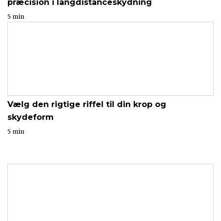
præcision i langdistanceskydning
5 min
Vælg den rigtige riffel til din krop og
skydeform
5 min