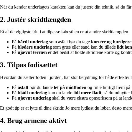
Når du kender underlagets karakter, kan du justere din teknik, så du får 
2. Justér skridtlængden
Et af de vigtigste trin i at tilpasse løbestilen er at ændre skridtlængden.
På
hårdt underlag
som asfalt bør du tage
kortere og hurtigere
På
blødere underlag
som græs eller sand kan du tillade
lidt læ
På
ujævnt terræn
er det bedst at holde skridtene korte og kontr
3. Tilpas fodisættet
Hvordan du sætter foden i jorden, har stor betydning for både effektivit
På
asfalt
bør du lande
let på midtfoden
og rulle hurtigt frem på 
På
blødt underlag
kan du lande
lidt mere fladt
, så du udnytter
På
ujævnt underlag
skal du være ekstra opmærksom på at lande s
Et godt tip er at lytte til dine skridt: Jo mere lydløst du løber, desto m
4. Brug armene aktivt