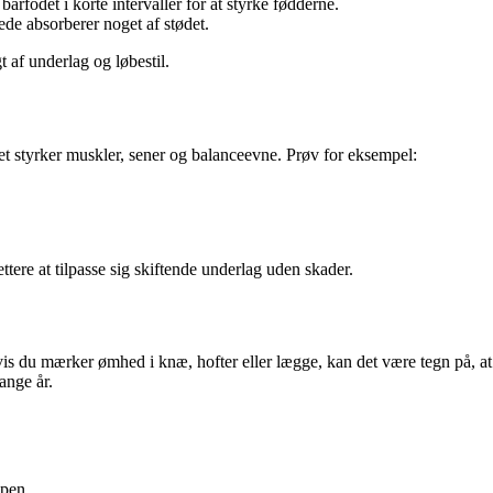
b barfodet i korte intervaller for at styrke fødderne.
de absorberer noget af stødet.
 af underlag og løbestil.
Det styrker muskler, sener og balanceevne. Prøv for eksempel:
ettere at tilpasse sig skiftende underlag uden skader.
vis du mærker ømhed i knæ, hofter eller lægge, kan det være tegn på, at 
ange år.
ppen