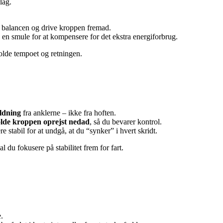
lag.
e balancen og drive kroppen fremad.
n smule for at kompensere for det ekstra energiforbrug.
olde tempoet og retningen.
ldning
fra anklerne – ikke fra hoften.
lde kroppen oprejst nedad
, så du bevarer kontrol.
stabil for at undgå, at du “synker” i hvert skridt.
du fokusere på stabilitet frem for fart.
.