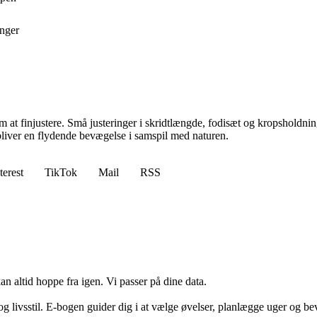
inger
om at finjustere. Små justeringer i skridtlængde, fodisæt og kropsholdni
 bliver en flydende bevægelse i samspil med naturen.
terest
TikTok
Mail
RSS
n altid hoppe fra igen. Vi passer på dine data.
g livsstil. E-bogen guider dig i at vælge øvelser, planlægge uger og be