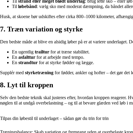
Til
strand eller meget blødt underlag
: brug lette sko – eller lø
Til
løbebånd
: vælg sko med moderat dæmpning, da båndet allere
Husk, at skoene bør udskiftes efter cirka 800–1000 kilometer, afhængigt
7. Træn variation og styrke
Den bedste måde at blive en alsidig løber på er at variere underlaget. 
En ugentlig
trailtur
for at træne stabilitet.
En
asfalttur
for at arbejde med tempo.
En
strandtur
for at styrke fødder og lægge.
Supplér med
styrketræning
for fødder, ankler og hofter – det gør det l
8. Lyt til kroppen
Selv den bedste teknik skal justeres efter, hvordan kroppen reagerer. H
nøglen til at undgå overbelastning – og til at bevare glæden ved løb i m
Tilpas din løbestil til underlaget – sådan gør du trin for trin
Træningsbalance: Skab variation og fremgang uden at overbelaste kro