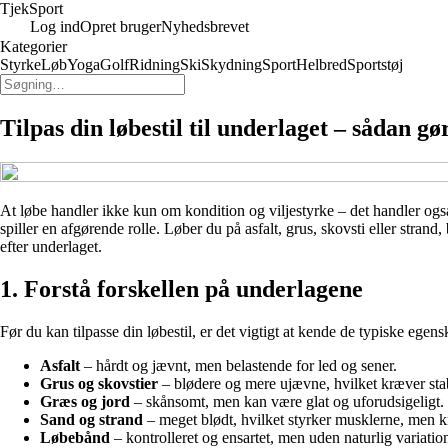
Tjek
Sport
Log ind
Opret bruger
Nyhedsbrevet
Kategorier
Styrke
Løb
Yoga
Golf
Ridning
Ski
Skydning
Sport
Helbred
Sportstøj
Tilpas din løbestil til underlaget – sådan gør
At løbe handler ikke kun om kondition og viljestyrke – det handler ogs
spiller en afgørende rolle. Løber du på asfalt, grus, skovsti eller strand,
efter underlaget.
1. Forstå forskellen på underlagene
Før du kan tilpasse din løbestil, er det vigtigt at kende de typiske ege
Asfalt
– hårdt og jævnt, men belastende for led og sener.
Grus og skovstier
– blødere og mere ujævne, hvilket kræver stab
Græs og jord
– skånsomt, men kan være glat og uforudsigeligt.
Sand og strand
– meget blødt, hvilket styrker musklerne, men k
Løbebånd
– kontrolleret og ensartet, men uden naturlig variatio