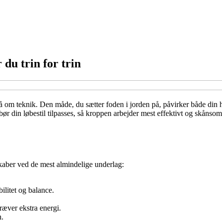
 du trin for trin
å om teknik. Den måde, du sætter foden i jorden på, påvirker både din h
 bør din løbestil tilpasses, så kroppen arbejder mest effektivt og skånsomt
nskaber ved de mest almindelige underlag:
ilitet og balance.
ræver ekstra energi.
n.