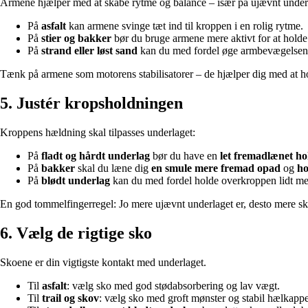
Armene hjælper med at skabe rytme og balance – især på ujævnt under
På
asfalt
kan armene svinge tæt ind til kroppen i en rolig rytme.
På
stier og bakker
bør du bruge armene mere aktivt for at hold
På
strand eller løst sand
kan du med fordel øge armbevægelsen e
Tænk på armene som motorens stabilisatorer – de hjælper dig med at h
5. Justér kropsholdningen
Kroppens hældning skal tilpasses underlaget:
På
fladt og hårdt underlag
bør du have en
let fremadlænet ho
På
bakker
skal du læne dig
en smule mere fremad opad
og
ho
På
blødt underlag
kan du med fordel holde overkroppen lidt mere 
En god tommelfingerregel: Jo mere ujævnt underlaget er, desto mere skal 
6. Vælg de rigtige sko
Skoene er din vigtigste kontakt med underlaget.
Til
asfalt
: vælg sko med god stødabsorbering og lav vægt.
Til
trail og skov
: vælg sko med groft mønster og stabil hælkappe