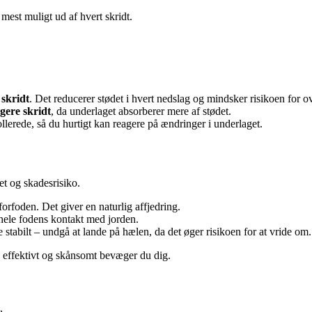
mest muligt ud af hvert skridt.
 skridt
. Det reducerer stødet i hvert nedslag og mindsker risikoen for o
ngere skridt
, da underlaget absorberer mere af stødet.
ollerede, så du hurtigt kan reagere på ændringer i underlaget.
et og skadesrisiko.
forfoden. Det giver en naturlig affjedring.
 hele fodens kontakt med jorden.
tabilt – undgå at lande på hælen, da det øger risikoen for at vride om.
ere effektivt og skånsomt bevæger du dig.