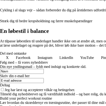
Cykling i al slags vejr – sådan forbereder du dig på årstidernes udfordr
Stræk dig til bedre kropsholdning og færre muskelspændinger
En løbestil i balance
At tilpasse løbestilen til underlaget handler ikke om at ændre alt, men 
at læse underlaget og reagere på det, bliver løb ikke bare motion – det
Del med omtanke
X
Facebook
Instagram
LinkedIn
YouTube
Pin
Følg med – få vores nyhedsbrev
Din nye yndlingsmail – fyldt med indsigt og konkrete råd.
Skriv din e-mail her
Deltag
Jeg har læst og accepterer vilkår og betingelser.
Tilmeld dig nyhedsbrevet og få værdifuldt indhold – og bare rolig, du ka
Build your perfect workout routine
Lær hvordan du skræddersyr en træningsrutine, der passer til dine mål o