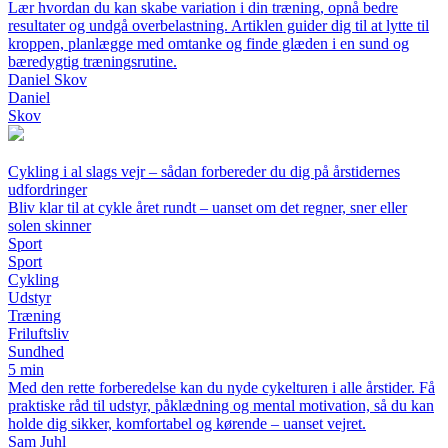
Lær hvordan du kan skabe variation i din træning, opnå bedre
resultater og undgå overbelastning. Artiklen guider dig til at lytte til
kroppen, planlægge med omtanke og finde glæden i en sund og
bæredygtig træningsrutine.
Daniel Skov
Daniel
Skov
Cykling i al slags vejr – sådan forbereder du dig på årstidernes
udfordringer
Bliv klar til at cykle året rundt – uanset om det regner, sner eller
solen skinner
Sport
Sport
Cykling
Udstyr
Træning
Friluftsliv
Sundhed
5 min
Med den rette forberedelse kan du nyde cykelturen i alle årstider. Få
praktiske råd til udstyr, påklædning og mental motivation, så du kan
holde dig sikker, komfortabel og kørende – uanset vejret.
Sam Juhl