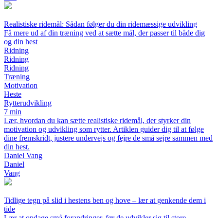
Realistiske ridemål: Sådan følger du din ridemæssige udvikling
Få mere ud af din træning ved at sætte mål, der passer til både dig
og din hest
Ridning
Ridning
Ridning
Træning
Motivation
Heste
Rytterudvikling
7 min
Lær, hvordan du kan sætte realistiske ridemål, der styrker din
motivation og udvikling som rytter. Artiklen guider dig til at følge
dine fremskridt, justere undervejs og fejre de små sejre sammen med
din hest.
Daniel Vang
Daniel
Vang
Tidlige tegn på slid i hestens ben og hove – lær at genkende dem i
tide
Lær at opdage små forandringer, før de udvikler sig til store