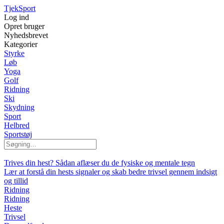
Tjek
Sport
Log ind
Opret bruger
Nyhedsbrevet
Kategorier
Styrke
Løb
Yoga
Golf
Ridning
Ski
Skydning
Sport
Helbred
Sportstøj
Trives din hest? Sådan aflæser du de fysiske og mentale tegn
Lær at forstå din hests signaler og skab bedre trivsel gennem indsigt
og tillid
Ridning
Ridning
Heste
Trivsel