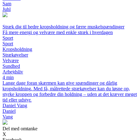
Sam
Juhl
Stræk dig til bedre kropsholdning og færre muskelspændinger
Få mere energi og velvære med enkle stræk i hverdagen
Sport
Sport
Kropsholdning
Strækøvelser
Velvære
Sundhed
Arbejdsliv
4 min
Lange dage foran skærmen kan give spændinger og dårlig
kropsholdning. Med få, målrettede strækøvelser kan du løsne op,
styrke kroppen og forbedre din holdning – uden at det kræver meget
tid eller udstyr.
Daniel Vang
Daniel
Vang
Del med omtanke
X
Facebook