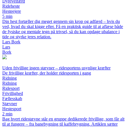
Dyrevelfærd
Rideheste
Hesteejere
5 min
Din hest fortæller dig meget gennem sin krop og adfærd – hvis du
ved, hvad du skal kigge efter. Få en praktisk guide til at aflæse både
de fysiske og mentale tegn på trivsel, så du kan opdage ubalance i
tide og styrke jeres relation.
Lars Bork
Lars
Bork
Uden frivillige ingen stævner – ridesportens usynlige kræfter
De frivillige kræfter, der holder ridesporten i gang
Ridning
Ridning
Ridesport
Frivillighed
Fællesskab
Stævner
Hestesport
2 min
Bag hvert ridestævne står en gruppe dedikerede frivillige, som får alt
til at fungere – fra banebygning til kaffebrygning. Artiklen sætter