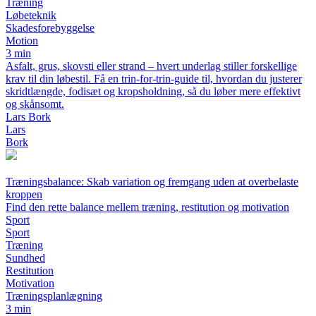
Træning
Løbeteknik
Skadesforebyggelse
Motion
3 min
Asfalt, grus, skovsti eller strand – hvert underlag stiller forskellige
krav til din løbestil. Få en trin-for-trin-guide til, hvordan du justerer
skridtlængde, fodisæt og kropsholdning, så du løber mere effektivt
og skånsomt.
Lars Bork
Lars
Bork
Træningsbalance: Skab variation og fremgang uden at overbelaste
kroppen
Find den rette balance mellem træning, restitution og motivation
Sport
Sport
Træning
Sundhed
Restitution
Motivation
Træningsplanlægning
3 min