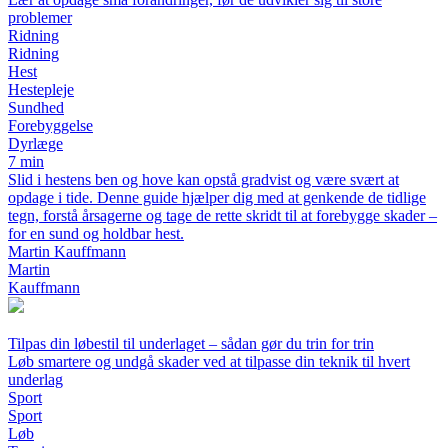
problemer
Ridning
Ridning
Hest
Hestepleje
Sundhed
Forebyggelse
Dyrlæge
7 min
Slid i hestens ben og hove kan opstå gradvist og være svært at
opdage i tide. Denne guide hjælper dig med at genkende de tidlige
tegn, forstå årsagerne og tage de rette skridt til at forebygge skader –
for en sund og holdbar hest.
Martin Kauffmann
Martin
Kauffmann
Tilpas din løbestil til underlaget – sådan gør du trin for trin
Løb smartere og undgå skader ved at tilpasse din teknik til hvert
underlag
Sport
Sport
Løb