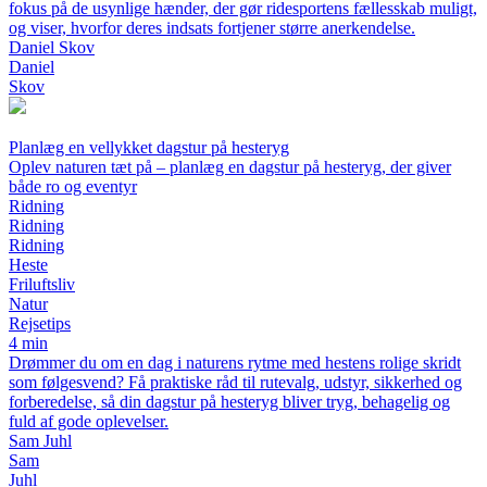
fokus på de usynlige hænder, der gør ridesportens fællesskab muligt,
og viser, hvorfor deres indsats fortjener større anerkendelse.
Daniel Skov
Daniel
Skov
Planlæg en vellykket dagstur på hesteryg
Oplev naturen tæt på – planlæg en dagstur på hesteryg, der giver
både ro og eventyr
Ridning
Ridning
Ridning
Heste
Friluftsliv
Natur
Rejsetips
4 min
Drømmer du om en dag i naturens rytme med hestens rolige skridt
som følgesvend? Få praktiske råd til rutevalg, udstyr, sikkerhed og
forberedelse, så din dagstur på hesteryg bliver tryg, behagelig og
fuld af gode oplevelser.
Sam Juhl
Sam
Juhl