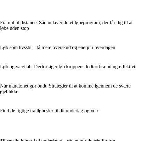
Fra nul til distance: Sådan laver du et løbeprogram, der får dig til at
løbe uden stop
Løb som livsstil – få mere overskud og energi i hverdagen
Løb og vægttab: Derfor øger løb kroppens fedtforbrænding effektivt
Når maratonet gør ondt: Strategier til at komme igennem de svære
øjeblikke
Find de rigtige trailløbesko til dit underlag og vejr
Tilpas din løbestil til underlaget – sådan gør du trin for trin