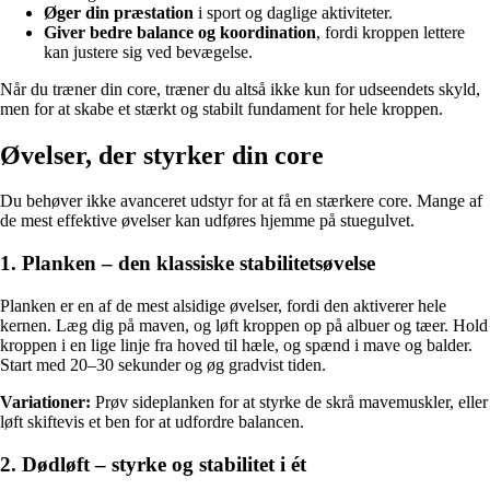
Øger din præstation
i sport og daglige aktiviteter.
Giver bedre balance og koordination
, fordi kroppen lettere
kan justere sig ved bevægelse.
Når du træner din core, træner du altså ikke kun for udseendets skyld,
men for at skabe et stærkt og stabilt fundament for hele kroppen.
Øvelser, der styrker din core
Du behøver ikke avanceret udstyr for at få en stærkere core. Mange af
de mest effektive øvelser kan udføres hjemme på stuegulvet.
1. Planken – den klassiske stabilitetsøvelse
Planken er en af de mest alsidige øvelser, fordi den aktiverer hele
kernen. Læg dig på maven, og løft kroppen op på albuer og tæer. Hold
kroppen i en lige linje fra hoved til hæle, og spænd i mave og balder.
Start med 20–30 sekunder og øg gradvist tiden.
Variationer:
Prøv sideplanken for at styrke de skrå mavemuskler, eller
løft skiftevis et ben for at udfordre balancen.
2. Dødløft – styrke og stabilitet i ét