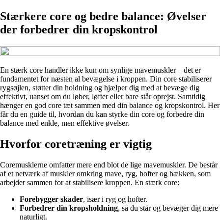
Stærkere core og bedre balance: Øvelser
der forbedrer din kropskontrol
En stærk core handler ikke kun om synlige mavemuskler – det er
fundamentet for næsten al bevægelse i kroppen. Din core stabiliserer
rygsøjlen, støtter din holdning og hjælper dig med at bevæge dig
effektivt, uanset om du løber, løfter eller bare står oprejst. Samtidig
hænger en god core tæt sammen med din balance og kropskontrol. Her
får du en guide til, hvordan du kan styrke din core og forbedre din
balance med enkle, men effektive øvelser.
Hvorfor coretræning er vigtig
Coremusklerne omfatter mere end blot de lige mavemuskler. De består
af et netværk af muskler omkring mave, ryg, hofter og bækken, som
arbejder sammen for at stabilisere kroppen. En stærk core:
Forebygger skader
, især i ryg og hofter.
Forbedrer din kropsholdning
, så du står og bevæger dig mere
naturligt.