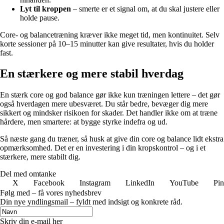
Lyt til kroppen
– smerte er et signal om, at du skal justere eller
holde pause.
Core- og balancetræning kræver ikke meget tid, men kontinuitet. Selv
korte sessioner på 10–15 minutter kan give resultater, hvis du holder
fast.
En stærkere og mere stabil hverdag
En stærk core og god balance gør ikke kun træningen lettere – det gør
også hverdagen mere ubesværet. Du står bedre, bevæger dig mere
sikkert og mindsker risikoen for skader. Det handler ikke om at træne
hårdere, men smartere: at bygge styrke indefra og ud.
Så næste gang du træner, så husk at give din core og balance lidt ekstra
opmærksomhed. Det er en investering i din kropskontrol – og i et
stærkere, mere stabilt dig.
Del med omtanke
X
Facebook
Instagram
LinkedIn
YouTube
Pin
Følg med – få vores nyhedsbrev
Din nye yndlingsmail – fyldt med indsigt og konkrete råd.
Skriv din e-mail her