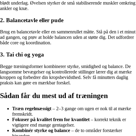
blødt underlag. Øvelsen styrker de små stabiliserende muskler omkring
ankler og knæ.
2. Balancetavle eller pude
Brug en balancetavle eller en sammenrullet måtte. Stå på den i et minut
ad gangen, og prøv at holde balancen uden at støtte dig. Det udfordrer
både core og koordination.
3. Tai chi og yoga
Begge træningsformer kombinerer styrke, smidighed og balance. De
langsomme bevægelser og kontrollerede stillinger lærer dig at mærke
kroppen og forbedrer din kropsbevidsthed. Selv få minutters daglig
praksis kan gøre en mærkbar forskel.
Sådan får du mest ud af træningen
Træn regelmæssigt
– 2–3 gange om ugen er nok til at mærke
fremskridt.
Fokuser på kvalitet frem for kvantitet
– korrekt teknik er
vigtigere end mange gentagelser.
Kombinér styrke og balance
– de to områder forstærker
hinanden.