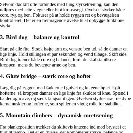
Selvom dødløft ofte forbindes med tung styrketræning, kan den
udføres med lette vægte eller blot kropsvægt. Øvelsen styrker både
core, ryg og ben. Fokuser på at holde ryggen ret og bevægelsen
kontrolleret. Det er en fremragende øvelse til at opbygge funktionel
styrke.
3. Bird dog – balance og kontrol
Start på alle fire. Stræk højre arm og venstre ben ud, så de danner en
lige linje. Hold stillingen et par sekunder, og vend tilbage. Skift side.
Bird dog træner både core og balance, fordi du skal stabilisere
kroppen, mens du bevæger arme og ben.
4. Glute bridge – stærk core og hofter
Læg dig på ryggen med fødderne i gulvet og knæene bøjet. Løft
hofterne, så kroppen danner en lige linje fra skuldre til knæ. Spænd i
balder og mave, og sænk langsomt igen. Øvelsen styrker især de dybe
kernemuskler og hofterne, som spiller en vigtig rolle for stabilitet.
5. Mountain climbers – dynamisk coretræning
Fra plankeposition trækker du skiftevis knæene ind mod brystet i et
hurtigt tempo. Det er en øvelse, der kombinerer styrke, balance og