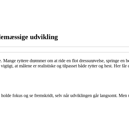
idemæssige udvikling
 Mange ryttere drømmer om at ride en flot dressurøvelse, springe en be
 vigtigt, at målene er realistiske og tilpasset både rytter og hest. Her f
holde fokus og se fremskridt, selv når udviklingen går langsomt. Men urea