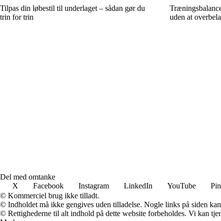
Tilpas din løbestil til underlaget – sådan gør du
Træningsbalance
trin for trin
uden at overbel
Del med omtanke
X
Facebook
Instagram
LinkedIn
YouTube
Pin
© Kommerciel brug ikke tilladt.
© Indholdet må ikke gengives uden tilladelse. Nogle links på siden ka
© Rettighederne til alt indhold på dette website forbeholdes. Vi kan t