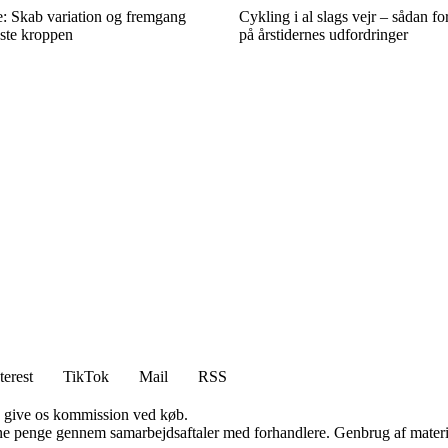
: Skab variation og fremgang
Cykling i al slags vejr – sådan f
aste kroppen
på årstidernes udfordringer
terest
TikTok
Mail
RSS
n give os kommission ved køb.
jene penge gennem samarbejdsaftaler med forhandlere. Genbrug af materi