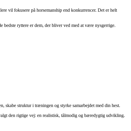
llere vil fokusere på horsemanship end konkurrencer. Det er helt
g de bedste ryttere er dem, der bliver ved med at være nysgerrige.
en, skabe struktur i træningen og styrke samarbejdet med din hest.
algt den rigtige vej: en realistisk, tålmodig og bæredygtig udvikling.