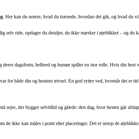
og
. Her kan du notere, hvad du trænede, hvordan det gik, og hvad du vi
g selv ride, opdager du detaljer, du ikke mærker i øjeblikket – og du k
 deres dagsform, helbred og humør spiller en stor rolle. Hvis din hest vi
for både din og hestens trivsel. En god rytter ved, hvornår det er tid til
 sejre, der bygger selvtillid og glæde: den dag, hvor hesten går afslap
vom de ikke kan måles i point eller placeringer. Det er netop de øjeblikk