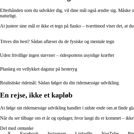
Efterhånden som du udvikler dig, vil dine mål også ændre sig. Måske opd
naturligt.
At justere sine mål er ikke et tegn på fiasko – tværtimod viser det, at d
Trives din hest? Sådan aflæser du de fysiske og mentale tegn
Uden frivillige ingen stævner – ridesportens usynlige kræfter
Planlæg en vellykket dagstur på hesteryg
Realistiske ridemål: Sådan følger du din ridemæssige udvikling
En rejse, ikke et kapløb
At følge sin ridemæssige udvikling handler i sidste ende om at finde g
Når du ser tilbage om et år og opdager, hvor langt du er kommet – ikke k
Del med omtanke
X
Facebook
Instagram
LinkedIn
YouTube
Pin