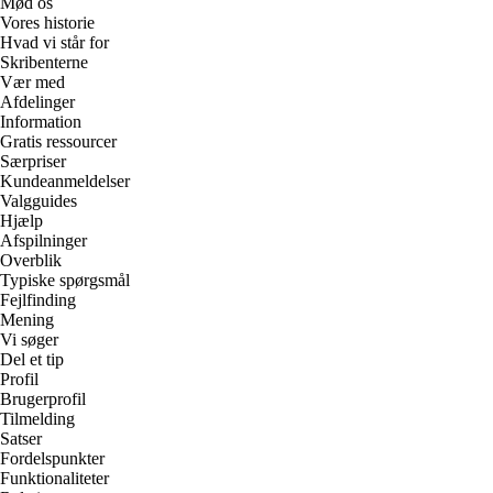
Mød os
Vores historie
Hvad vi står for
Skribenterne
Vær med
Afdelinger
Information
Gratis ressourcer
Særpriser
Kundeanmeldelser
Valgguides
Hjælp
Afspilninger
Overblik
Typiske spørgsmål
Fejlfinding
Mening
Vi søger
Del et tip
Profil
Brugerprofil
Tilmelding
Satser
Fordelspunkter
Funktionaliteter