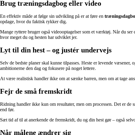
Brug træningsdagbog eller video
En effektiv måde at følge sin udvikling på er at føre en
træningsdagb
opdage, hvor du faktisk rykker dig.
Mange ryttere bruger også videooptagelser som et værktøj. Når du ser di
hvor meget du og hesten har udviklet jer.
Lyt til din hest – og justér undervejs
Selv de bedste planer skal kunne tilpasses. Heste er levende væsener, og
ambitionerne den dag og fokusere på noget lettere.
At være realistisk handler ikke om at sænke barren, men om at tage ansvar 
Fejr de små fremskridt
Ridning handler ikke kun om resultater, men om processen. Det er de små
end før.
Sæt tid af til at anerkende de fremskridt, du og din hest gør – også sel
Når målene ændrer sig