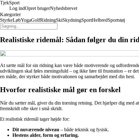
Tjek
Sport
Log ind
Opret bruger
Nyhedsbrevet
Kategorier
Styrke
Løb
Yoga
Golf
Ridning
Ski
Skydning
Sport
Helbred
Sportstøj
Realistiske ridemål: Sådan følger du din r
At sætte mål for sin ridning kan være både motiverende og udfordrende.
udviklingen skal føles meningsfuld – og ikke føre til frustration – er det
en måde, der styrker både motivationen og samarbejdet med din hest.
Hvorfor realistiske mål gør en forskel
Når du sætter mål, giver du din træning retning. Det hjælper dig med at 
fremskridt ofte sker i små skridt.
Et realistisk ridemål tager højde for:
Dit nuværende niveau
– både teknisk og fysisk.
Hestens alder, form og erfaring.