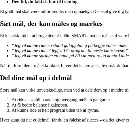
Den tid, du faktisk har til træning.
Et godt mål skal være udfordrende, men opnåeligt. Det skal give dig lyst t
Sæt mål, der kan måles og mærkes
Et klassisk råd er at bruge den såkaldte SMART-model: mål skal være
“Jeg vil kunne ride en stabil galopfatning på begge volter inden
“Jeg vil kunne ride et fejlfrit LC-program til næste klubstævne.”
“Jeg vil kunne springe en bane på 80 cm med ro og kontrol ind
Når du formulerer målet konkret, bliver det lettere at se, hvornår du ha
Del dine mål op i delmål
Store mål kan virke uoverskuelige, men ved at dele dem op i mindre tr
At ride en stabil parade og overgang mellem gangarter.
At få bedre balance i galoppen.
At kunne ride et helt program uden tab af rytme.
Hver gang du når et delmål, får du en følelse af succes – og det giver ene