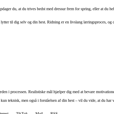
ager du, at du trives bedst med dressur frem for spring, eller at du he
u lytter til dig selv og din hest. Ridning er en livslang læringsproces, o
læden i processen. Realistiske mål hjælper dig med at bevare motivation
un teknisk, men også i forståelsen af din hest – vil du vide, at du har v
terest
TikTok
Mail
RSS