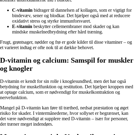
C-vitamin
bidrager til dannelsen af kollagen, som er vigtigt for
bindevæv, sener og blodkar. Det hjælper også med at reducere
oxidativt stress og styrke immunforsvaret.
E-vitamin
beskytter cellemembraner mod skader og kan
mindske muskelnedbrydning efter hård træning.
Frugt, grøntsager, nødder og frø er gode kilder til disse vitaminer – og
et varieret indtag er ofte nok til at dække behovet.
D-vitamin og calcium: Samspil for muskler
og knogler
D-vitamin er kendt for sin rolle i knoglesundhed, men det har også
betydning for muskelfunktion og restitution. Det hjælper kroppen med
at optage calcium, som er nødvendigt for muskelkontraktion og
nervefunktion.
Mangel på D-vitamin kan føre til træthed, nedsat præstation og øget
risiko for skader. I vintermånederne, hvor sollyset er begrænset, kan
det være nødvendigt at supplere med D-vitamin – især for personer,
der træner meget indendørs.