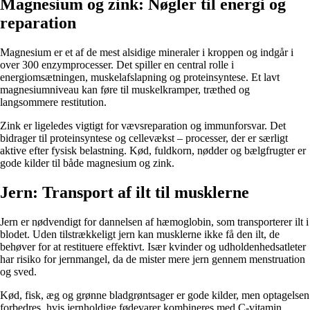
Magnesium og zink: Nøgler til energi og
reparation
Magnesium er et af de mest alsidige mineraler i kroppen og indgår i
over 300 enzymprocesser. Det spiller en central rolle i
energiomsætningen, muskelafslapning og proteinsyntese. Et lavt
magnesiumniveau kan føre til muskelkramper, træthed og
langsommere restitution.
Zink er ligeledes vigtigt for vævsreparation og immunforsvar. Det
bidrager til proteinsyntese og cellevækst – processer, der er særligt
aktive efter fysisk belastning. Kød, fuldkorn, nødder og bælgfrugter er
gode kilder til både magnesium og zink.
Jern: Transport af ilt til musklerne
Jern er nødvendigt for dannelsen af hæmoglobin, som transporterer ilt i
blodet. Uden tilstrækkeligt jern kan musklerne ikke få den ilt, de
behøver for at restituere effektivt. Især kvinder og udholdenhedsatleter
har risiko for jernmangel, da de mister mere jern gennem menstruation
og sved.
Kød, fisk, æg og grønne bladgrøntsager er gode kilder, men optagelsen
forbedres, hvis jernholdige fødevarer kombineres med C-vitamin.