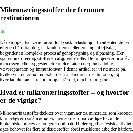
Mikronæringsstoffer der fremmer
restitutionen
Når kroppen har været udsat for fysisk belastning – hvad enten det er
efter en hård træning, en konkurrence eller en lang arbejdsdag –
begynder en kompleks proces af genopbygning og tilpasning. Her
spiller mikronæringsstoffer en afgørende rolle. De fungerer som små,
men essentielle byggesten, der understøtter energiomsætning,
vævsreparation og immunforsvar. I denne artikel ser vi nærmere på,
hvilke vitaminer og mineraler der især fremmer restitutionen, og
hvordan du kan sikre, at kroppen får det, den har brug for.
Hvad er mikronæringsstoffer – og hvorfor
er de vigtige?
Mikronæringsstoffer dækker over vitaminer og mineraler, som kroppen
kun behøver i små mængder, men som er uundværlige for, at de
biokemiske processer fungerer optimalt. Under og efter fysisk aktivitet
øges behovet for flere af disse stoffer, fordi musklerne arbejder hårdere,