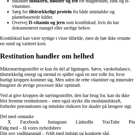
Inkludér
fuldkorn, nødder og frø
for magnesium, zink og B-
vitaminer.
Sørg for
tilstrækkeligt protein
fra både animalske og
plantebaserede kilder.
Overvej
D-vitamin og jern
som kosttilskud, hvis du har
dokumenteret mangel eller særlige behov.
Kosttilskud kan være nyttige i visse tilfælde, men de bør ikke erstatte
en sund og varieret kost.
Restitution handler om helhed
Mikronæringsstoffer er kun én del af ligningen. Søvn, væskebalance,
tilstrækkelig energi og mental ro spiller også en stor rolle for, hvor
hurtigt kroppen kommer sig. Men uden de rette vitaminer og mineraler
fungerer de øvrige processer ikke optimalt.
Ved at give kroppen de næringsstoffer, den har brug for, kan du ikke
blot fremme restitutionen – men også styrke din modstandskraft,
forbedre præstationen og mindske risikoen for skader på længere sigt.
Del med omtanke
X
Facebook
Instagram
LinkedIn
YouTube
Pin
Følg med – få vores nyhedsbrev
Din nye yndlingsmail – fyldt med indsigt og konkrete råd.