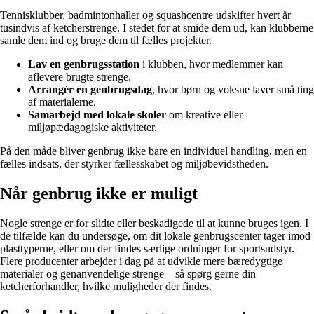
Tennisklubber, badmintonhaller og squashcentre udskifter hvert år
tusindvis af ketcherstrenge. I stedet for at smide dem ud, kan klubberne
samle dem ind og bruge dem til fælles projekter.
Lav en genbrugsstation
i klubben, hvor medlemmer kan
aflevere brugte strenge.
Arrangér en genbrugsdag
, hvor børn og voksne laver små ting
af materialerne.
Samarbejd med lokale skoler
om kreative eller
miljøpædagogiske aktiviteter.
På den måde bliver genbrug ikke bare en individuel handling, men en
fælles indsats, der styrker fællesskabet og miljøbevidstheden.
Når genbrug ikke er muligt
Nogle strenge er for slidte eller beskadigede til at kunne bruges igen. I
de tilfælde kan du undersøge, om dit lokale genbrugscenter tager imod
plasttyperne, eller om der findes særlige ordninger for sportsudstyr.
Flere producenter arbejder i dag på at udvikle mere bæredygtige
materialer og genanvendelige strenge – så spørg gerne din
ketcherforhandler, hvilke muligheder der findes.