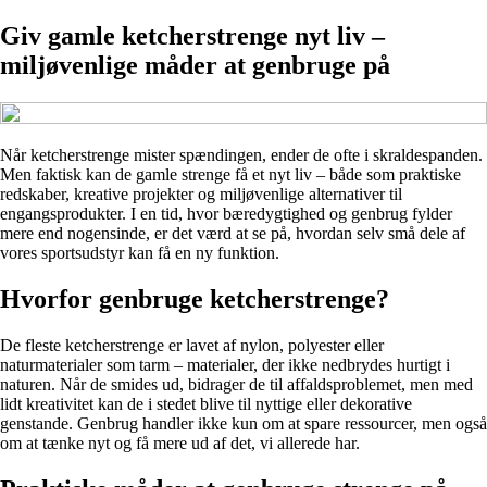
Giv gamle ketcherstrenge nyt liv –
miljøvenlige måder at genbruge på
Når ketcherstrenge mister spændingen, ender de ofte i skraldespanden.
Men faktisk kan de gamle strenge få et nyt liv – både som praktiske
redskaber, kreative projekter og miljøvenlige alternativer til
engangsprodukter. I en tid, hvor bæredygtighed og genbrug fylder
mere end nogensinde, er det værd at se på, hvordan selv små dele af
vores sportsudstyr kan få en ny funktion.
Hvorfor genbruge ketcherstrenge?
De fleste ketcherstrenge er lavet af nylon, polyester eller
naturmaterialer som tarm – materialer, der ikke nedbrydes hurtigt i
naturen. Når de smides ud, bidrager de til affaldsproblemet, men med
lidt kreativitet kan de i stedet blive til nyttige eller dekorative
genstande. Genbrug handler ikke kun om at spare ressourcer, men også
om at tænke nyt og få mere ud af det, vi allerede har.