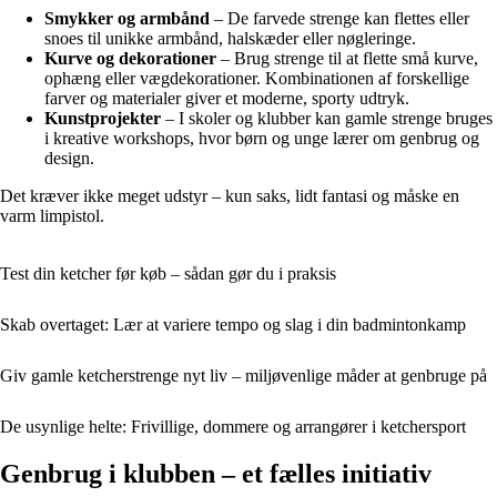
Smykker og armbånd
– De farvede strenge kan flettes eller
snoes til unikke armbånd, halskæder eller nøgleringe.
Kurve og dekorationer
– Brug strenge til at flette små kurve,
ophæng eller vægdekorationer. Kombinationen af forskellige
farver og materialer giver et moderne, sporty udtryk.
Kunstprojekter
– I skoler og klubber kan gamle strenge bruges
i kreative workshops, hvor børn og unge lærer om genbrug og
design.
Det kræver ikke meget udstyr – kun saks, lidt fantasi og måske en
varm limpistol.
Test din ketcher før køb – sådan gør du i praksis
Skab overtaget: Lær at variere tempo og slag i din badmintonkamp
Giv gamle ketcherstrenge nyt liv – miljøvenlige måder at genbruge på
De usynlige helte: Frivillige, dommere og arrangører i ketchersport
Genbrug i klubben – et fælles initiativ