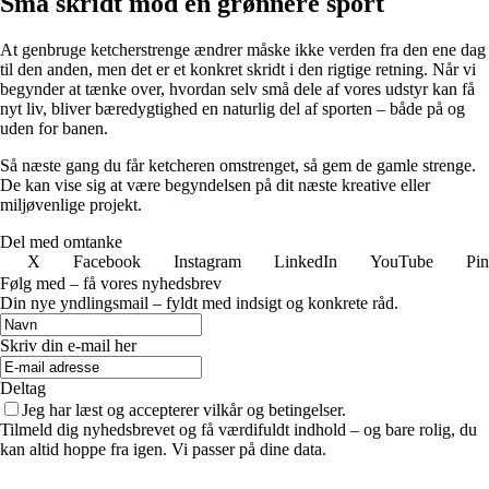
Små skridt mod en grønnere sport
At genbruge ketcherstrenge ændrer måske ikke verden fra den ene dag
til den anden, men det er et konkret skridt i den rigtige retning. Når vi
begynder at tænke over, hvordan selv små dele af vores udstyr kan få
nyt liv, bliver bæredygtighed en naturlig del af sporten – både på og
uden for banen.
Så næste gang du får ketcheren omstrenget, så gem de gamle strenge.
De kan vise sig at være begyndelsen på dit næste kreative eller
miljøvenlige projekt.
Del med omtanke
X
Facebook
Instagram
LinkedIn
YouTube
Pin
Følg med – få vores nyhedsbrev
Din nye yndlingsmail – fyldt med indsigt og konkrete råd.
Skriv din e-mail her
Deltag
Jeg har læst og accepterer vilkår og betingelser.
Tilmeld dig nyhedsbrevet og få værdifuldt indhold – og bare rolig, du
kan altid hoppe fra igen. Vi passer på dine data.