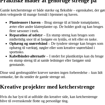
Praktiske måder at genbruge strenge på
Gamle ketcherstrenge er både stærke og fleksible – egenskaber, der gør
dem velegnede til mange formål i hjemmet og haven.
Plantesnore i haven
– Brug strenge til at binde tomatplanter,
ærter eller andre klatreplanter op. De holder godt og kan bruges
flere sæsoner i træk.
Reparation af udstyr
– En stump streng kan bruges som
midlertidig snor til at fastgøre en lynlås, et telt eller en taske.
Ophæng og snørrebånd
– De tyndere strenge kan bruges som
ophæng til værktøj, nøgler eller som kreative snørrebånd i
sportssko.
Kabelbinder-alternativ
– I stedet for plastikstrips kan du bruge
en stump streng til at samle ledninger eller fastgøre små
genstande.
Disse små genbrugsidéer kræver næsten ingen forberedelse – kun lidt
omtanke, før du smider de gamle strenge ud.
Kreative projekter med ketcherstrenge
Hvis du har lyst til at udfolde din kreative side, kan ketcherstrenge
blive til overraskende flotte og personlige ting.